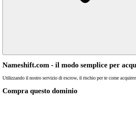
Nameshift.com - il modo semplice per acqu
Utilizzando il nostro servizio di escrow, il rischio per te come acquiren
Compra questo dominio