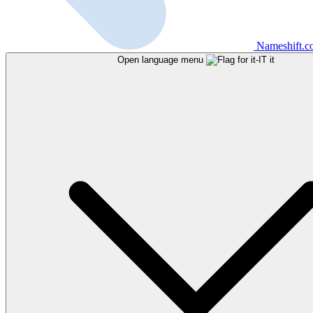
Nameshift.
Open language menu
it