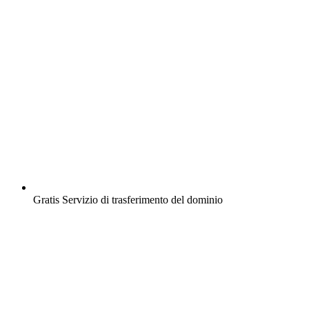
Gratis
Servizio di trasferimento del dominio